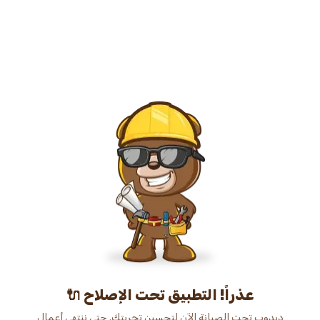
عذراً! التطبيق تحت الإصلاح 🔌
دبدوب تحت الصيانة الآن لتحسين تجربتك. حتى ننتهي أعمال