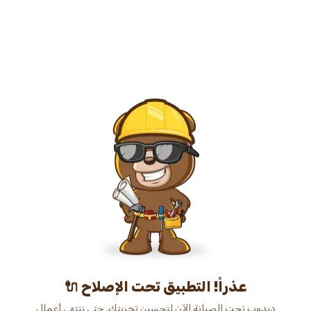
عذراً! التطبيق تحت الإصلاح 🔌
دبدوب تحت الصيانة الآن لتحسين تجربتك. حتى ننتهي أعمال