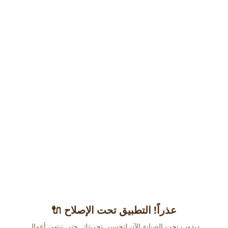
عذراً! التطبيق تحت الإصلاح 🔌
دبدوب تحت الصيانة الآن لتحسين تجربتك. حتى ننتهي أعمال