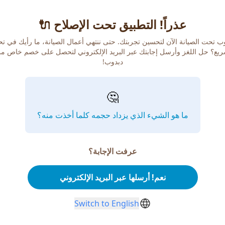
عذراً! التطبيق تحت الإصلاح 🔌
ب تحت الصيانة الآن لتحسين تجربتك. حتى ننتهي أعمال الصيانة، ما رأيك في ت
يع؟ حل اللغز وأرسل إجابتك عبر البريد الإلكتروني لتحصل على خصم خاص م
دبدوب!
🤔
ما هو الشيء الذي يزداد حجمه كلما أخذت منه؟
عرفت الإجابة؟
نعم! أرسلها عبر البريد الإلكتروني
Switch to English