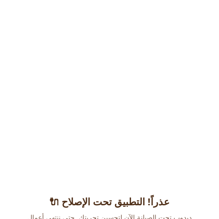
عذراً! التطبيق تحت الإصلاح 🔌
دبدوب تحت الصيانة الآن لتحسين تجربتك. حتى ننتهي أعمال