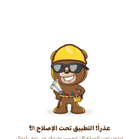
عذراً! التطبيق تحت الإصلاح 🔌
دبدوب تحت الصيانة الآن لتحسين تجربتك. حتى ننتهي أعمال