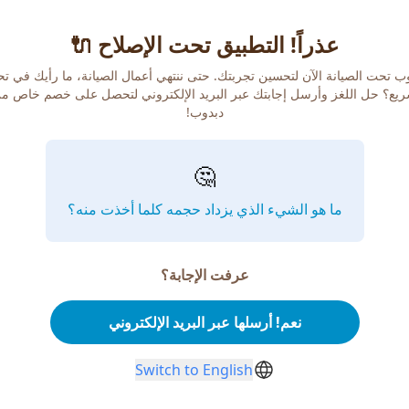
عذراً! التطبيق تحت الإصلاح 🔌
ب تحت الصيانة الآن لتحسين تجربتك. حتى ننتهي أعمال الصيانة، ما رأيك في ت
يع؟ حل اللغز وأرسل إجابتك عبر البريد الإلكتروني لتحصل على خصم خاص م
دبدوب!
🤔
ما هو الشيء الذي يزداد حجمه كلما أخذت منه؟
عرفت الإجابة؟
نعم! أرسلها عبر البريد الإلكتروني
Switch to English