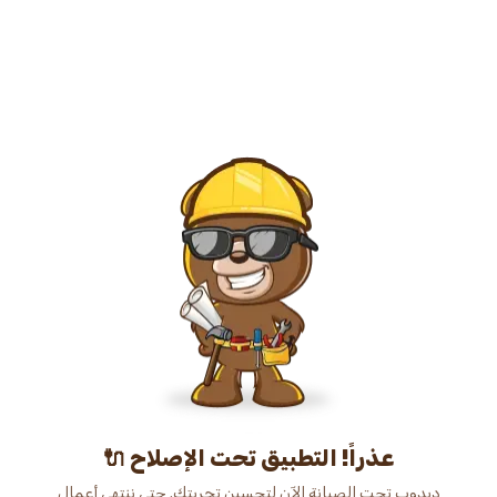
عذراً! التطبيق تحت الإصلاح 🔌
دبدوب تحت الصيانة الآن لتحسين تجربتك. حتى ننتهي أعمال