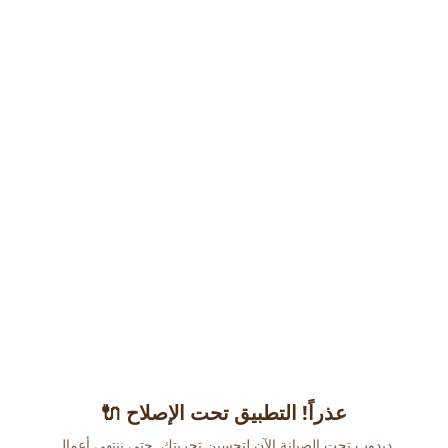
عذراً! التطبيق تحت الإصلاح 🔌
دبدوب تحت الصيانة الآن لتحسين تجربتك. حتى ننتهي أعمال