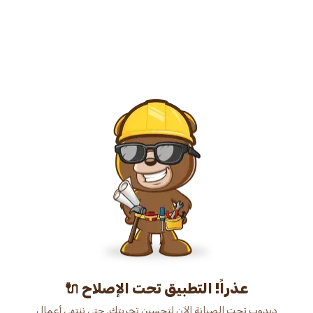
عذراً! التطبيق تحت الإصلاح 🔌
دبدوب تحت الصيانة الآن لتحسين تجربتك. حتى ننتهي أعمال