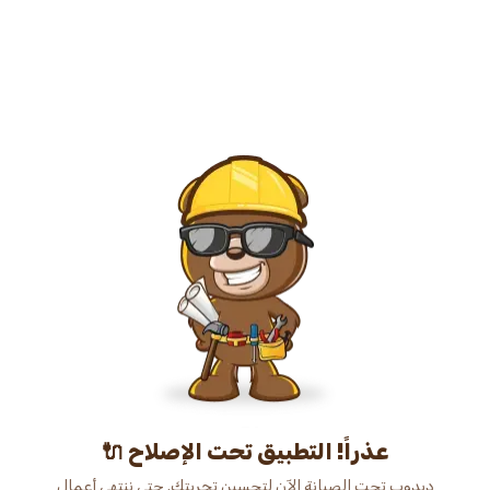
عذراً! التطبيق تحت الإصلاح 🔌
دبدوب تحت الصيانة الآن لتحسين تجربتك. حتى ننتهي أعمال