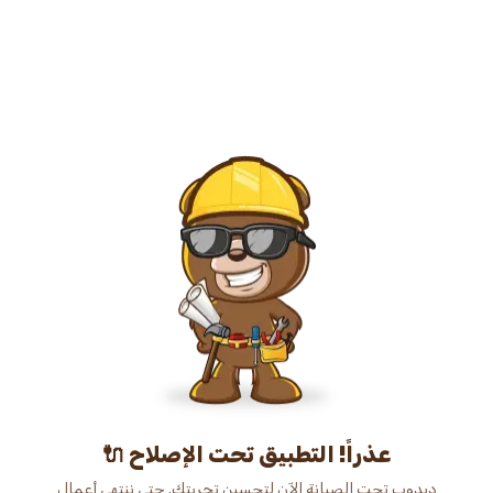
عذراً! التطبيق تحت الإصلاح 🔌
دبدوب تحت الصيانة الآن لتحسين تجربتك. حتى ننتهي أعمال