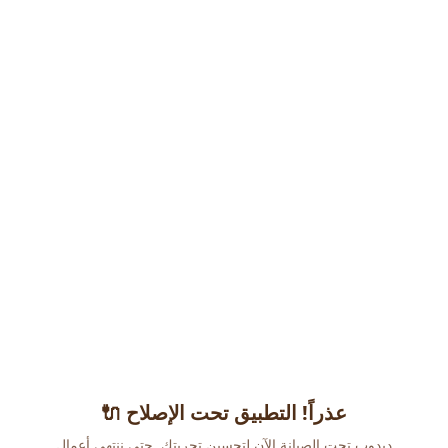
عذراً! التطبيق تحت الإصلاح 🔌
دبدوب تحت الصيانة الآن لتحسين تجربتك. حتى ننتهي أعمال