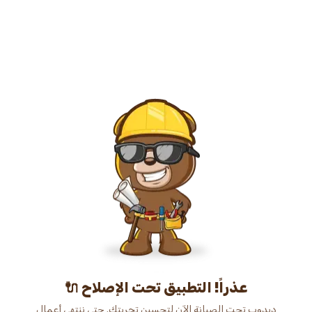
عذراً! التطبيق تحت الإصلاح 🔌
دبدوب تحت الصيانة الآن لتحسين تجربتك. حتى ننتهي أعمال