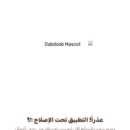
عذراً! التطبيق تحت الإصلاح 🔌
دبدوب تحت الصيانة الآن لتحسين تجربتك. حتى ننتهي أعمال