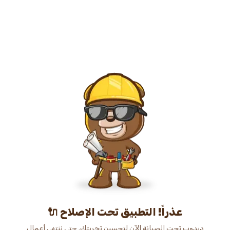
عذراً! التطبيق تحت الإصلاح 🔌
دبدوب تحت الصيانة الآن لتحسين تجربتك. حتى ننتهي أعمال