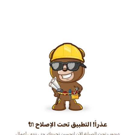
عذراً! التطبيق تحت الإصلاح 🔌
دبدوب تحت الصيانة الآن لتحسين تجربتك. حتى ننتهي أعمال