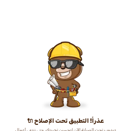
عذراً! التطبيق تحت الإصلاح 🔌
دبدوب تحت الصيانة الآن لتحسين تجربتك. حتى ننتهي أعمال