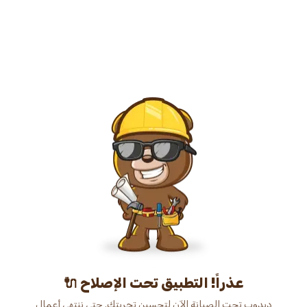
عذراً! التطبيق تحت الإصلاح 🔌
دبدوب تحت الصيانة الآن لتحسين تجربتك. حتى ننتهي أعمال