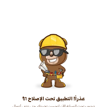
عذراً! التطبيق تحت الإصلاح 🔌
دبدوب تحت الصيانة الآن لتحسين تجربتك. حتى ننتهي أعمال