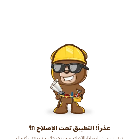
عذراً! التطبيق تحت الإصلاح 🔌
دبدوب تحت الصيانة الآن لتحسين تجربتك. حتى ننتهي أعمال