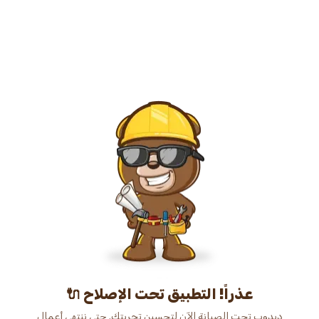
عذراً! التطبيق تحت الإصلاح 🔌
دبدوب تحت الصيانة الآن لتحسين تجربتك. حتى ننتهي أعمال