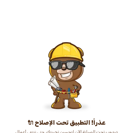
عذراً! التطبيق تحت الإصلاح 🔌
دبدوب تحت الصيانة الآن لتحسين تجربتك. حتى ننتهي أعمال