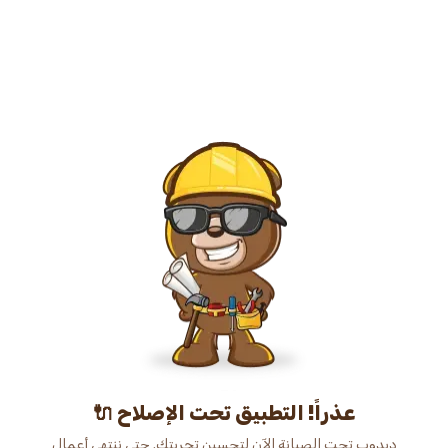
عذراً! التطبيق تحت الإصلاح 🔌
دبدوب تحت الصيانة الآن لتحسين تجربتك. حتى ننتهي أعمال