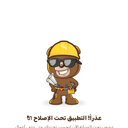
عذراً! التطبيق تحت الإصلاح 🔌
دبدوب تحت الصيانة الآن لتحسين تجربتك. حتى ننتهي أعمال