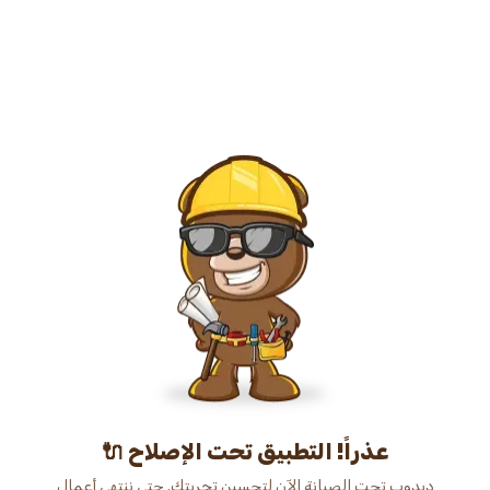
عذراً! التطبيق تحت الإصلاح 🔌
دبدوب تحت الصيانة الآن لتحسين تجربتك. حتى ننتهي أعمال