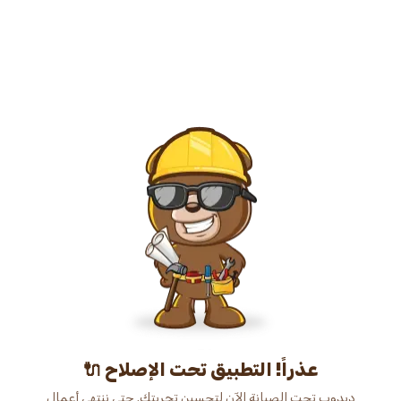
عذراً! التطبيق تحت الإصلاح 🔌
دبدوب تحت الصيانة الآن لتحسين تجربتك. حتى ننتهي أعمال