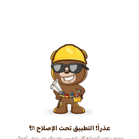
عذراً! التطبيق تحت الإصلاح 🔌
دبدوب تحت الصيانة الآن لتحسين تجربتك. حتى ننتهي أعمال