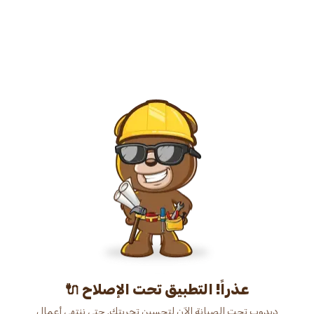
عذراً! التطبيق تحت الإصلاح 🔌
دبدوب تحت الصيانة الآن لتحسين تجربتك. حتى ننتهي أعمال