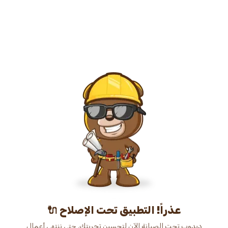
عذراً! التطبيق تحت الإصلاح 🔌
دبدوب تحت الصيانة الآن لتحسين تجربتك. حتى ننتهي أعمال