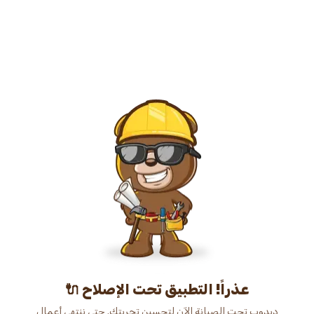
عذراً! التطبيق تحت الإصلاح 🔌
دبدوب تحت الصيانة الآن لتحسين تجربتك. حتى ننتهي أعمال