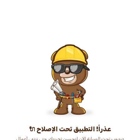
عذراً! التطبيق تحت الإصلاح 🔌
دبدوب تحت الصيانة الآن لتحسين تجربتك. حتى ننتهي أعمال