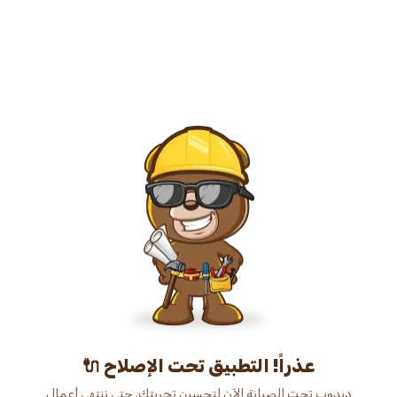
عذراً! التطبيق تحت الإصلاح 🔌
دبدوب تحت الصيانة الآن لتحسين تجربتك. حتى ننتهي أعمال