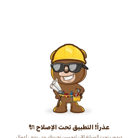
عذراً! التطبيق تحت الإصلاح 🔌
دبدوب تحت الصيانة الآن لتحسين تجربتك. حتى ننتهي أعمال