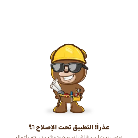
عذراً! التطبيق تحت الإصلاح 🔌
دبدوب تحت الصيانة الآن لتحسين تجربتك. حتى ننتهي أعمال