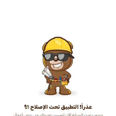
عذراً! التطبيق تحت الإصلاح 🔌
دبدوب تحت الصيانة الآن لتحسين تجربتك. حتى ننتهي أعمال