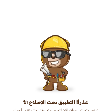
عذراً! التطبيق تحت الإصلاح 🔌
دبدوب تحت الصيانة الآن لتحسين تجربتك. حتى ننتهي أعمال