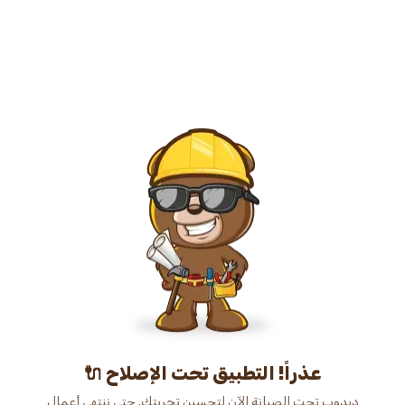
عذراً! التطبيق تحت الإصلاح 🔌
دبدوب تحت الصيانة الآن لتحسين تجربتك. حتى ننتهي أعمال