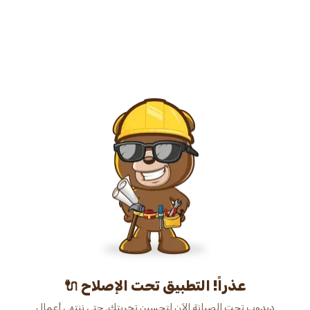
عذراً! التطبيق تحت الإصلاح 🔌
دبدوب تحت الصيانة الآن لتحسين تجربتك. حتى ننتهي أعمال