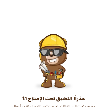
عذراً! التطبيق تحت الإصلاح 🔌
دبدوب تحت الصيانة الآن لتحسين تجربتك. حتى ننتهي أعمال