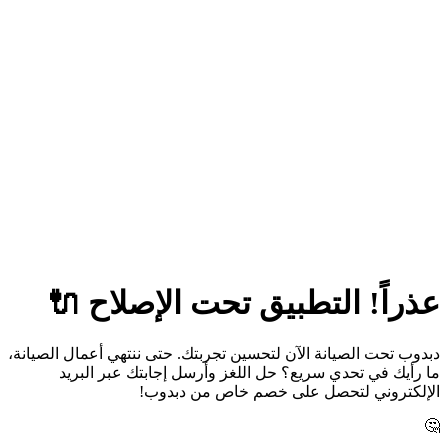
عذراً! التطبيق تحت الإصلاح 🔌
دبدوب تحت الصيانة الآن لتحسين تجربتك. حتى ننتهي أعمال الصيانة،
ما رأيك في تحدي سريع؟ حل اللغز وأرسل إجابتك عبر البريد
الإلكتروني لتحصل على خصم خاص من دبدوب!
🤔