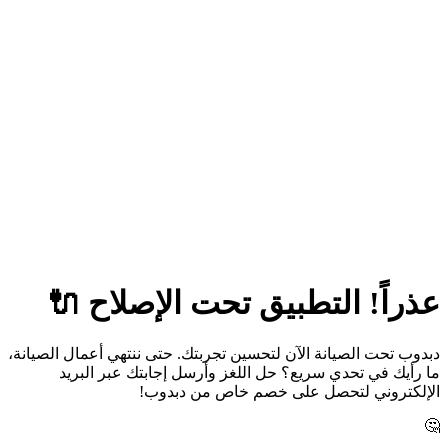
عذراً! التطبيق تحت الإصلاح 🔌
دبدوب تحت الصيانة الآن لتحسين تجربتك. حتى ننتهي أعمال الصيانة،
ما رأيك في تحدي سريع؟ حل اللغز وأرسل إجابتك عبر البريد
الإلكتروني لتحصل على خصم خاص من دبدوب!
🤔