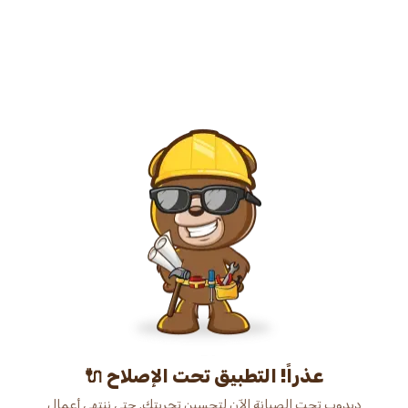
عذراً! التطبيق تحت الإصلاح 🔌
دبدوب تحت الصيانة الآن لتحسين تجربتك. حتى ننتهي أعمال