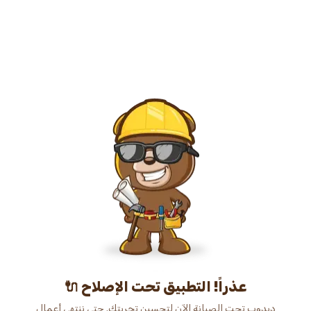
عذراً! التطبيق تحت الإصلاح 🔌
دبدوب تحت الصيانة الآن لتحسين تجربتك. حتى ننتهي أعمال