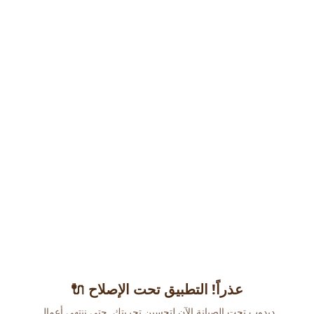
عذراً! التطبيق تحت الإصلاح 🔌
دبدوب تحت الصيانة الآن لتحسين تجربتك. حتى ننتهي أعمال