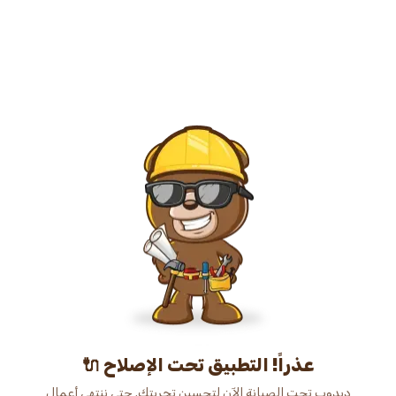
عذراً! التطبيق تحت الإصلاح 🔌
دبدوب تحت الصيانة الآن لتحسين تجربتك. حتى ننتهي أعمال