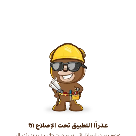
عذراً! التطبيق تحت الإصلاح 🔌
دبدوب تحت الصيانة الآن لتحسين تجربتك. حتى ننتهي أعمال