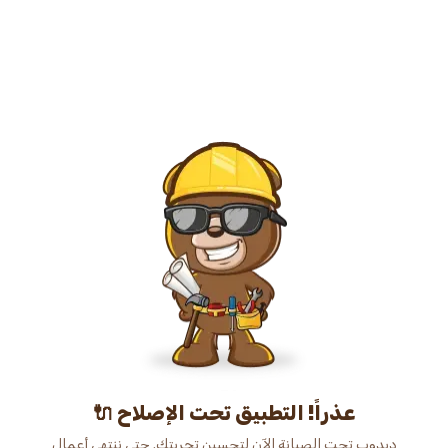
عذراً! التطبيق تحت الإصلاح 🔌
دبدوب تحت الصيانة الآن لتحسين تجربتك. حتى ننتهي أعمال