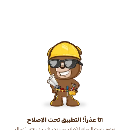
عذراً! التطبيق تحت الإصلاح 🔌
دبدوب تحت الصيانة الآن لتحسين تجربتك. حتى ننتهي أعمال