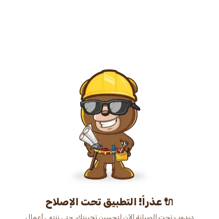
عذراً! التطبيق تحت الإصلاح 🔌
دبدوب تحت الصيانة الآن لتحسين تجربتك. حتى ننتهي أعمال